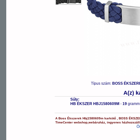
Típus szám:
BOSS ÉKSZERE
A(z) 
Súly:
HB ÉKSZER HBJ1580609M
-
19
gramm
A
Boss Ékszerek
Hbj1580609m
karkötő
,
BOSS ÉKSZE
TimeCenter webshop
,
webáruház
,
ingyenes házhozszáll
Ö