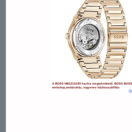
A
BOSS
HB1514185
karóra
megtekinthető.
BOSS
BOSS
webshop
,
webáruház
,
ingyenes házhozszállítás
Ö