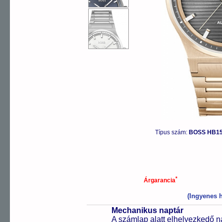
Típus szám:
BOSS HB15
*
Árgarancia
(Ingyenes h
Mechanikus naptár
A számlap alatt elhelyezkedő n