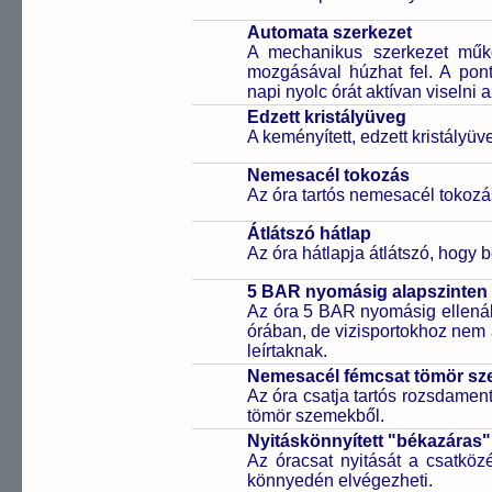
Automata szerkezet
A mechanikus szerkezet műkö
mozgásával húzhat fel. A pon
napi nyolc órát aktívan viselni a
Edzett kristályüveg
A keményített, edzett kristályü
Nemesacél tokozás
Az óra tartós nemesacél tokozá
Átlátszó hátlap
Az óra hátlapja átlátszó, hogy 
5 BAR nyomásig alapszinten 
Az óra 5 BAR nyomásig ellenáll
órában, de vizisportokhoz nem
leírtaknak.
Nemesacél fémcsat tömör sz
Az óra csatja tartós rozsdament
tömör szemekből.
Nyitáskönnyített "békazáras
Az óracsat nyitását a csatköz
könnyedén elvégezheti.