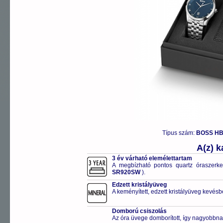
Típus szám:
BOSS HB1
A(z) 
3 év várható elemélettartam
A megbízható pontos quartz óraszerk
SR920SW
).
Edzett kristályüveg
A keményített, edzett kristályüveg kevésb
Domború csiszolás
Az óra üvege domborított, így nagyobbnak