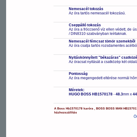
Nemesacél tokozás
Az óra tartós nemesacél tokozású.
Cseppálló tokozás
Az óra a fröccsenő víz ellen védett, de 
/ DIN8310 szabványban leírtaknak.
Nemesacél fémcsat tömör szemekből
Az óra csatja tartós rozsdamentes acélbó
Nyitáskönnyített "békazáras" csatköz
Az óracsat nyitását a csatközép két old
Pontosság
Az óra megengedett eltérése normál hőm
Méretek:
HUGO BOSS HB1570178
-
48.3
mm x
44
A
Boss
Hb1570178
karóra
,
BOSS
BOSS MAN
HB15701
házhozszállítás
Ö