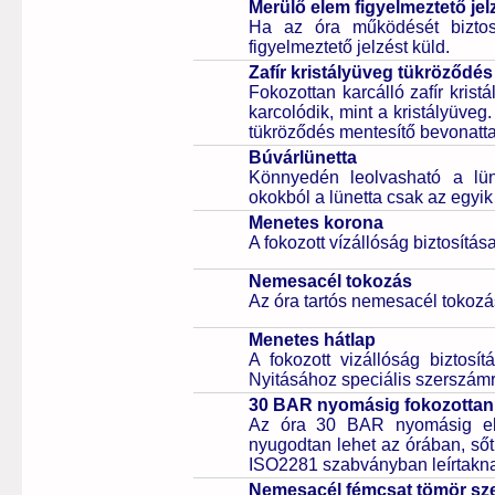
Merülő elem figyelmeztető jel
Ha az óra működését biztos
figyelmeztető jelzést küld.
Zafír kristályüveg tükröződés
Fokozottan karcálló zafír kris
karcolódik, mint a kristályüveg
tükröződés mentesítő bevonattal 
Búvárlünetta
Könnyedén leolvasható a lüne
okokból a lünetta csak az egyik
Menetes korona
A fokozott vízállóság biztosítá
Nemesacél tokozás
Az óra tartós nemesacél tokozá
Menetes hátlap
A fokozott vizállóság biztosí
Nyitásához speciális szerszám
30 BAR nyomásig fokozottan 
Az óra 30 BAR nyomásig ell
nyugodtan lehet az órában, sőt
ISO2281 szabványban leírtakn
Nemesacél fémcsat tömör sz