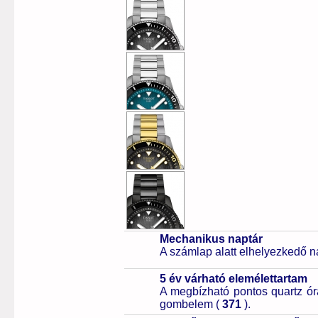
Mechanikus naptár
A számlap alatt elhelyezkedő n
5 év várható elemélettartam
A megbízható pontos quartz ór
gombelem (
371
).