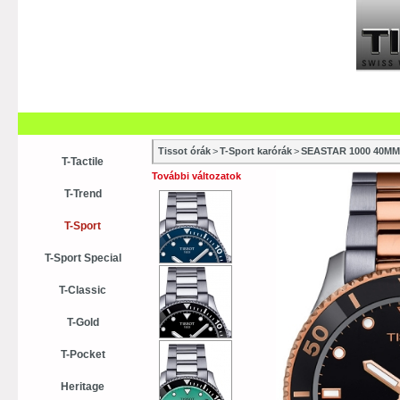
Szaküzletek
Szervízek
Vásá
Vásárlási tanácsok
Kollekci
Tissot órák
>
T-Sport karórák
>
SEASTAR 1000 40MM
T-Tactile
További változatok
T-Trend
T-Sport
T-Sport Special
T-Classic
T-Gold
T-Pocket
Heritage