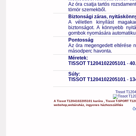
Az óra csatja tartós rozsdament
tömör szemekből.
Biztonsági záras, nyitáskönny
A véletlen kinyílást magaka
biztonságot. A könnyebb nyitá
gombok nyomására automatikusa
Pontosság
Az óra megengedett eltérése n
másodperc havonta.
Méretek:
TISSOT T1204102205101
-
40
Súly:
TISSOT T1204102205101
-
13
Tissot T120
A
Tissot
T1204102205101
karóra
,
Tissot
T-SPORT
T12
webshop
,
webáruház
,
ingyenes házhozszállítás
Ö