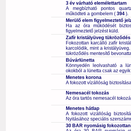
3 év várható elemélettartam
A megbízható pontos quartz
működteti a gombelem (
394
).
Merülő elem figyelmeztető jel
Ha az óra működését biztos
figyelmeztető jelzést küld.
Zafír kristályüveg tükröződés
Fokozottan karcálló zafír kris
karcolódik, mint a kristályüveg
tükröződés mentesítő bevonattal 
Búvárlünetta
Könnyedén leolvasható a lüne
okokból a lünetta csak az egyik
Menetes korona
A fokozott vízállóság biztosítá
Nemesacél tokozás
Az óra tartós nemesacél tokozá
Menetes hátlap
A fokozott vizállóság biztosí
Nyitásához speciális szerszám
30 BAR nyomásig fokozottan 
Az óra 30 BAR nyomásig ell