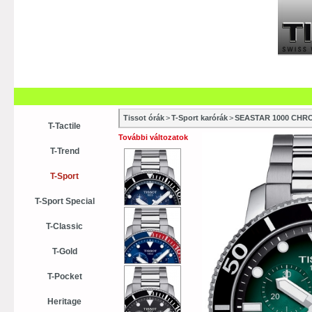
Szaküzletek
Szervízek
Vásá
Vásárlási tanácsok
Kollekci
Tissot órák
>
T-Sport karórák
>
SEASTAR 1000 CH
T-Tactile
További változatok
T-Trend
T-Sport
T-Sport Special
T-Classic
T-Gold
T-Pocket
Heritage