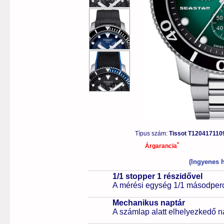
Típus szám:
Tissot T1204171
*
Árgarancia
(Ingyenes h
1/1 stopper 1 részidővel
A mérési egység 1/1 másodperc
Mechanikus naptár
A számlap alatt elhelyezkedő n