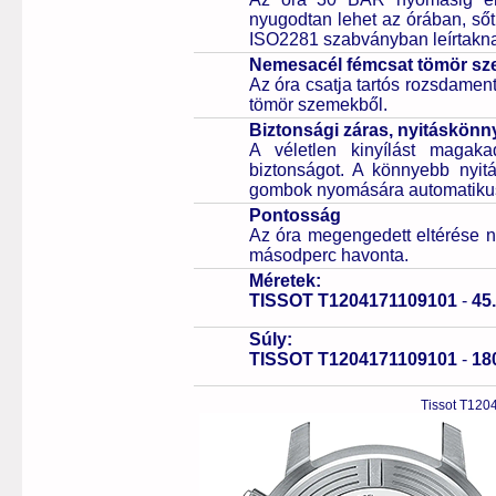
nyugodtan lehet az órában, sőt
ISO2281 szabványban leírtakn
Nemesacél fémcsat tömör sz
Az óra csatja tartós rozsdament
tömör szemekből.
Biztonsági záras, nyitáskönny
A véletlen kinyílást magaka
biztonságot. A könnyebb nyitá
gombok nyomására automatikusa
Pontosság
Az óra megengedett eltérése n
másodperc havonta.
Méretek:
TISSOT T1204171109101
-
45
Súly:
TISSOT T1204171109101
-
18
Tissot T120