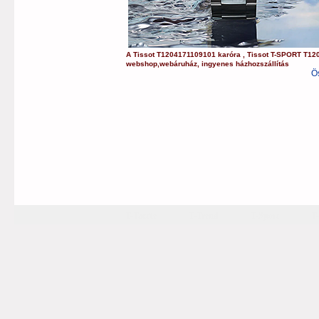
A
Tissot
T1204171109101
karóra
,
Tissot
T-SPORT
T12
webshop
,
webáruház
,
ingyenes házhozszállítás
Ö
T-Tactile
T-Trend
T-Sport
T-