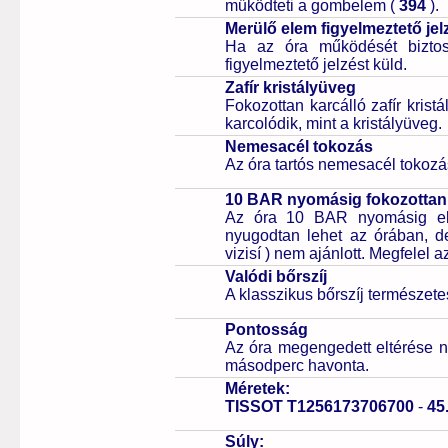
működteti a gombelem (
394
).
Merülő elem figyelmeztető jel
Ha az óra működését biztos
figyelmeztető jelzést küld.
Zafír kristályüveg
Fokozottan karcálló zafír kris
karcolódik, mint a kristályüveg.
Nemesacél tokozás
Az óra tartós nemesacél tokozá
10 BAR nyomásig fokozottan 
Az óra 10 BAR nyomásig ell
nyugodtan lehet az órában, de 
vizisí ) nem ajánlott. Megfelel
Valódi bőrszíj
A klasszikus bőrszíj természet
Pontosság
Az óra megengedett eltérése n
másodperc havonta.
Méretek:
TISSOT T1256173706700
-
45
Súly: