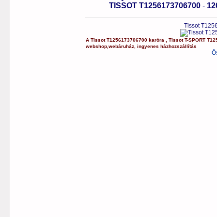
TISSOT T1256173706700
-
12
Tissot T125
A
Tissot
T1256173706700
karóra
,
Tissot
T-SPORT
T12
webshop
,
webáruház
,
ingyenes házhozszállítás
Ö