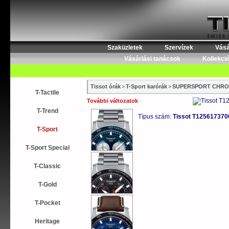
Szaküzletek
Szervízek
Vásá
Vásárlási tanácsok
Kollekci
Tissot órák
>
T-Sport karórák
>
SUPERSPORT CHRO
T-Tactile
További változatok
T-Trend
Típus szám:
Tissot T1256173
T-Sport
T-Sport Special
T-Classic
T-Gold
T-Pocket
Heritage