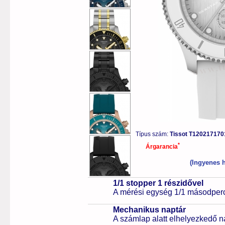
Típus szám:
Tissot T1202171
*
Árgarancia
(Ingyenes h
1/1 stopper 1 részidővel
A mérési egység 1/1 másodperc
Mechanikus naptár
A számlap alatt elhelyezkedő n