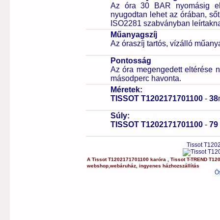
Az óra 30 BAR nyomásig ell
nyugodtan lehet az órában, sőt
ISO2281 szabványban leírtakn
Műanyagszíj
Az óraszíj tartós, vízálló műany
Pontosság
Az óra megengedett eltérése n
másodperc havonta.
Méretek:
TISSOT T1202171701100
-
38
Súly:
TISSOT T1202171701100
-
79
Tissot T120
A
Tissot
T1202171701100
karóra
,
Tissot
T-TREND
T12
webshop
,
webáruház
,
ingyenes házhozszállítás
Ö