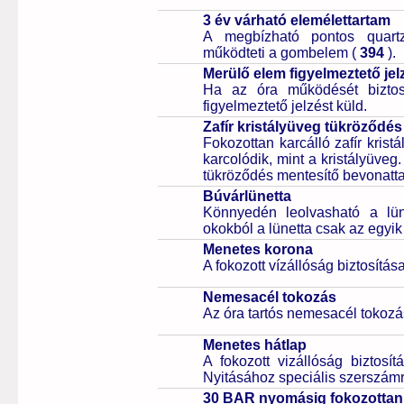
3 év várható elemélettartam
A megbízható pontos quartz
működteti a gombelem (
394
).
Merülő elem figyelmeztető jel
Ha az óra működését biztos
figyelmeztető jelzést küld.
Zafír kristályüveg tükröződés
Fokozottan karcálló zafír kris
karcolódik, mint a kristályüveg
tükröződés mentesítő bevonattal 
Búvárlünetta
Könnyedén leolvasható a lüne
okokból a lünetta csak az egyik
Menetes korona
A fokozott vízállóság biztosítá
Nemesacél tokozás
Az óra tartós nemesacél tokozá
Menetes hátlap
A fokozott vizállóság biztosí
Nyitásához speciális szerszám
30 BAR nyomásig fokozottan 