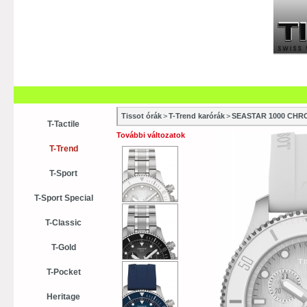
Szaküzletek
Szervízek
Vásá
Vásárlási tanácsok
Kollekci
Tissot órák
>
T-Trend karórák
>
SEASTAR 1000 CH
T-Tactile
További változatok
T-Trend
T-Sport
T-Sport Special
T-Classic
T-Gold
T-Pocket
Heritage