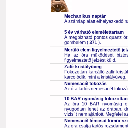
Mechanikus naptár
A számlap alatt elhelyezkedő n
5 év várható elemélettartam
A megbízható pontos quartz ór
gombelem (
371
).
Merülő elem figyelmeztető jel
Ha az óra működését biztos
figyelmeztető jelzést küld.
Zafír kristályüveg
Fokozottan karcálló zafír kris
karcolódik, mint a kristályüveg.
Nemesacél tokozás
Az óra tartós nemesacél tokozá
10 BAR nyomásig fokozottan 
Az óra 10 BAR nyomásig ell
nyugodtan lehet az órában, de 
vizisí ) nem ajánlott. Megfelel
Nemesacél fémcsat tömör sz
Az óra csatja tartós rozsdament