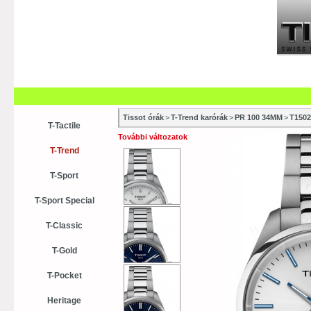
Szaküzletek
Szervízek
Vásá
Vásárlási tanácsok
Kollekci
Tissot órák
>
T-Trend karórák
>
PR 100 34MM
>
T1502
T-Tactile
További változatok
T-Trend
T-Sport
T-Sport Special
T-Classic
T-Gold
T-Pocket
Heritage