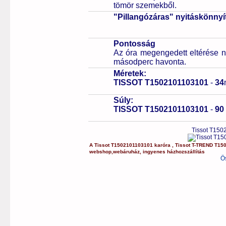
tömör szemekből.
"Pillangózáras" nyitáskönnyí
Pontosság
Az óra megengedett eltérése n
másodperc havonta.
Méretek:
TISSOT T1502101103101
-
34
Súly:
TISSOT T1502101103101
-
90
Tissot T150
A
Tissot
T1502101103101
karóra
,
Tissot
T-TREND
T15
webshop
,
webáruház
,
ingyenes házhozszállítás
Ö