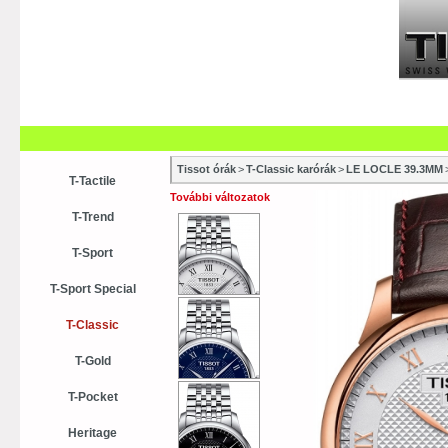
Szaküzletek
Szervízek
Vásá
Vásárlási tanácsok
Kollekci
Tissot órák
>
T-Classic karórák
>
LE LOCLE 39.3MM
T-Tactile
További változatok
T-Trend
T-Sport
T-Sport Special
T-Classic
T-Gold
T-Pocket
Heritage