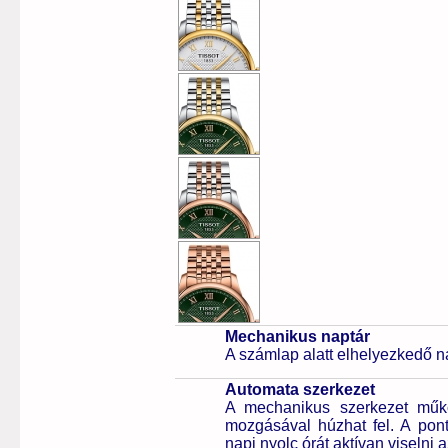
Mechanikus naptár
A számlap alatt elhelyezkedő n
Automata szerkezet
A mechanikus szerkezet műkö
mozgásával húzhat fel. A pon
napi nyolc órát aktívan viselni a