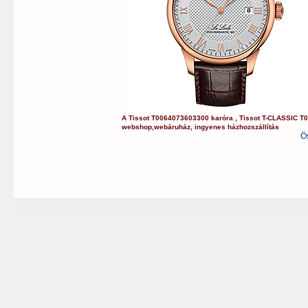
A
Tissot
T0064073603300
karóra
,
Tissot
T-CLASSIC
T
webshop
,
webáruház
,
ingyenes házhozszállítás
Ö
T-Tactile
T-Trend
T-Sport
T-