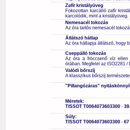
Zafír kristályüveg
Fokozottan karcálló zafír kris
karcolódik, mint a kristályüveg.
Nemesacél tokozás
Az óra tartós nemesacél tokozá
Átlátszó hátlap
Az óra hátlapja átlátszó, hogy 
Cseppálló tokozás
Az óra a fröccsenő víz ellen
órában. Megfelel az ISO2281 /
Valódi bőrszíj
A klasszikus bőrszíj természet
"Pillangózáras" nyitáskönnyí
Méretek:
TISSOT T0064073603300
-
39
Súly:
TISSOT T0064073603300
-
6