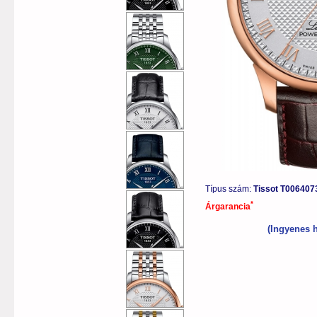
Típus szám:
Tissot T006407
*
Árgarancia
(Ingyenes h