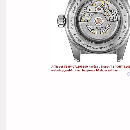
A
Tissot
T1494071105100
karóra
,
Tissot
T-SPORT
T14
webshop
,
webáruház
,
ingyenes házhozszállítás
Ö