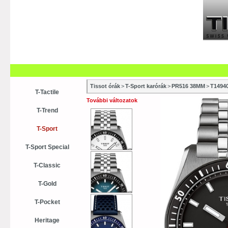
Szaküzletek
Szervízek
Vásá
Vásárlási tanácsok
Kollekci
Tissot órák
>
T-Sport karórák
>
PR516 38MM
>
T1494
T-Tactile
További változatok
T-Trend
T-Sport
T-Sport Special
T-Classic
T-Gold
T-Pocket
Heritage