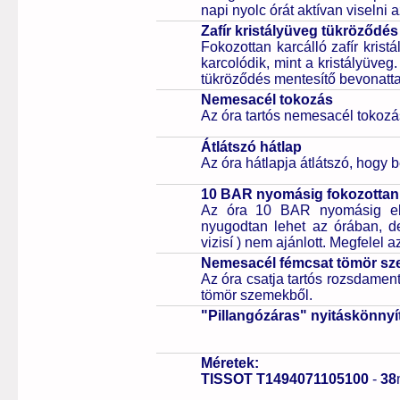
napi nyolc órát aktívan viselni a
Zafír kristályüveg tükröződés
Fokozottan karcálló zafír kris
karcolódik, mint a kristályüveg
tükröződés mentesítő bevonattal 
Nemesacél tokozás
Az óra tartós nemesacél tokozá
Átlátszó hátlap
Az óra hátlapja átlátszó, hogy 
10 BAR nyomásig fokozottan 
Az óra 10 BAR nyomásig ell
nyugodtan lehet az órában, de 
vizisí ) nem ajánlott. Megfelel
Nemesacél fémcsat tömör sz
Az óra csatja tartós rozsdament
tömör szemekből.
"Pillangózáras" nyitáskönnyí
Méretek:
TISSOT T1494071105100
-
38