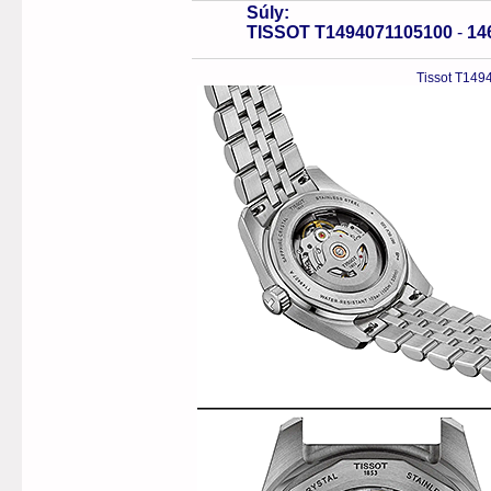
Súly:
TISSOT T1494071105100
-
14
Tissot T149