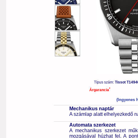
Típus szám:
Tissot T149
*
Árgarancia
(Ingyenes h
Mechanikus naptár
A számlap alatt elhelyezkedő n
Automata szerkezet
A mechanikus szerkezet műkö
mozgásával húzhat fel. A pon