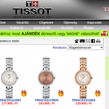
Timecenter
ízek
Vásárlás
Cégeknek
Újdonság
Kapcsolat
Kollekció
Információk
Akcióink
Főoldal
AMINGO 30MM
Rendezés:
0942101111601
T0942101133600
T0942103311602
177.900,- Ft
161.900,- Ft
219.900,- Ft