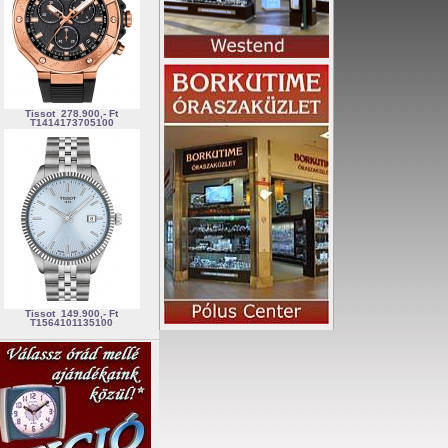
Tissot
278.900,- Ft
T1414173705100
Tissot
149.900,- Ft
T1564101135100