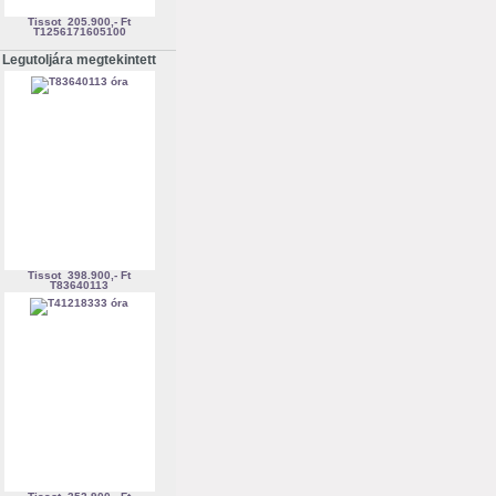
Tissot
205.900,- Ft
T1256171605100
Legutoljára megtekintett
Tissot
398.900,- Ft
T83640113