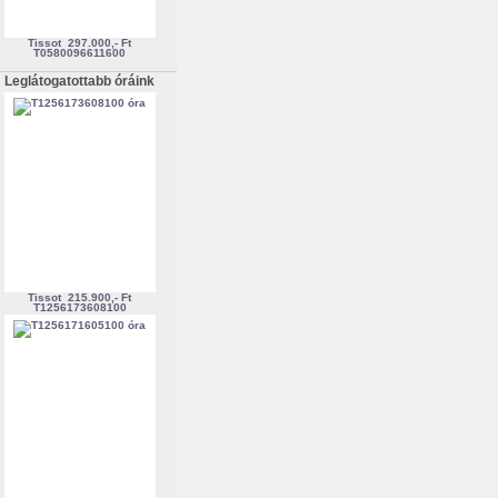
Tissot
297.000,- Ft
T0580096611600
Leglátogatottabb óráink
Tissot
215.900,- Ft
T1256173608100