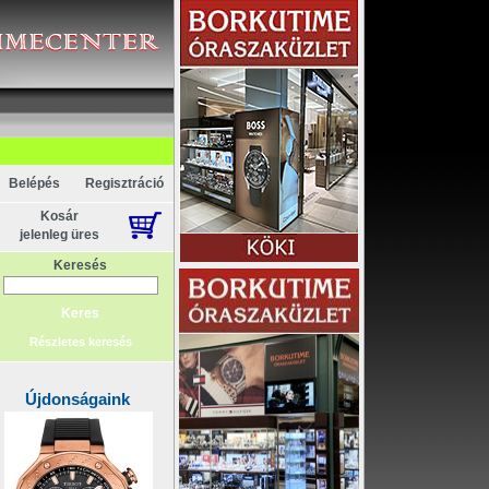
Belépés
Regisztráció
Kosár
jelenleg üres
Keresés
Részletes keresés
Újdonságaink