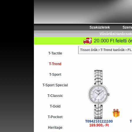
Szaküzletek
Szerv
Vásárlási tanácsok
Tissot órák
>
T-Trend karórák
>
FL
T-Tactile
T-Trend
T-Sport
T-Sport Special
T-Classic
T-Gold
T-Pocket
T0942101111100
T
169.900,- Ft
Heritage