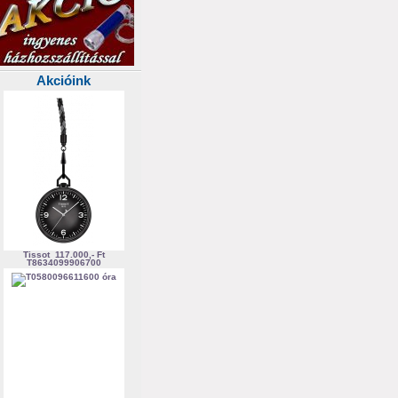
Akcióink
Tissot
117.000,- Ft
T8634099906700