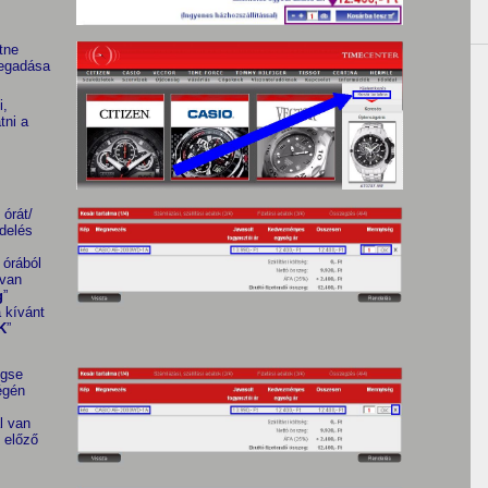
tne
megadása
i,
tni a
 órát/
delés
 órából
 van
g
”
 kívánt
K
”
égse
égén
l van
z előző