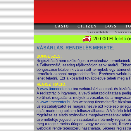
CASIO
CITIZEN
BOSS
TO
Szaküzletek
Szervize
VÁSÁRLÁS, RENDELÉS MENETE:
BÖNGÉSZÉS:
Regisztráció nem szükséges a webáruház termékeinek m
a Felhasználó, esetleg tájékozódjon azok árairól. E
böngészése közben kiválasztott termékek egy átmeneti
termékek azonnal megrendelhetőek. Érvényes webáruhá
lehet feladni. Ezt a kosárból továbblépve teheti meg a 
REGISZTRÁCIÓ:
A
www.timecenter.hu
óra webáruházban csak és kizárólag
A regisztráció ingyenes, a vevő adatszolgáltatása ped
kerülnek megadásra, melyek a vásárlás és a megvásárol
a
www.timecenter.hu
óra webshop üzemeltetője bizalmasa
üzletszabályzatot és magára nézve azt kötelező jellegű
saját marketing céljaira felhasználhassa. A Vásárló fel
rögzítése az eladó szándékos megtévesztésének minősü
üzemeltetője jogosult visszautasítani bármely regisztr
meg a regisztrációs űrlapon, vagy az adatokból, illetve
weboldal rendeltetésszerű használata. Sikeres regisztrá