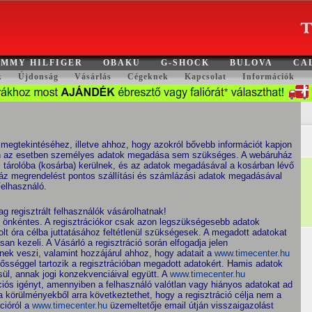
MMY HILFIGER
OBAKU
G-SHOCK
BULOVA
CA
k
Újdonság
Vásárlás
Cégeknek
Kapcsolat
Információk
egtekintéséhez, illetve ahhoz, hogy azokról bővebb információt kapjon
bben az esetben személyes adatok megadása sem szükséges. A webáruház
 tárolóba (kosárba) kerülnek, és az adatok megadásával a kosárban lévő
z megrendelést pontos szállítási és számlázási adatok megadásával
Felhasználó.
 regisztrált felhasználók vásárolhatnak!
ig önkéntes. A regisztrációkor csak azon legszükségesebb adatok
t óra célba juttatásához feltétlenül szükségesek. A megadott adatokat
n kezeli. A Vásárló a regisztráció során elfogadja jelen
nek veszi, valamint hozzájárul ahhoz, hogy adatait a
www.timecenter.hu
elősséggel tartozik a regisztrációban megadott adatokért. Hamis adatok
l, annak jogi konzekvenciáival együtt. A
www.timecenter.hu
ációs igényt, amennyiben a felhasználó valótlan vagy hiányos adatokat ad
 a körülményekből arra következtethet, hogy a regisztráció célja nem a
cióról a
www.timecenter.hu
üzemeltetője email útján visszaigazolást