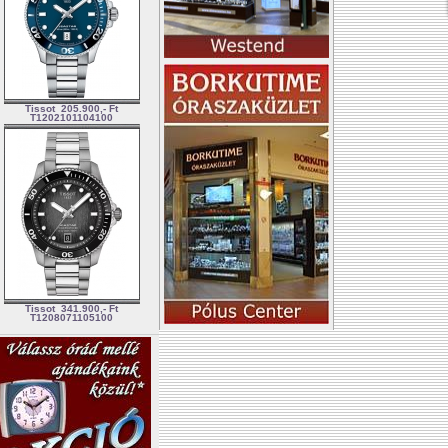
Tissot
205.900,- Ft
T1202101104100
Tissot
341.900,- Ft
T1208071105100