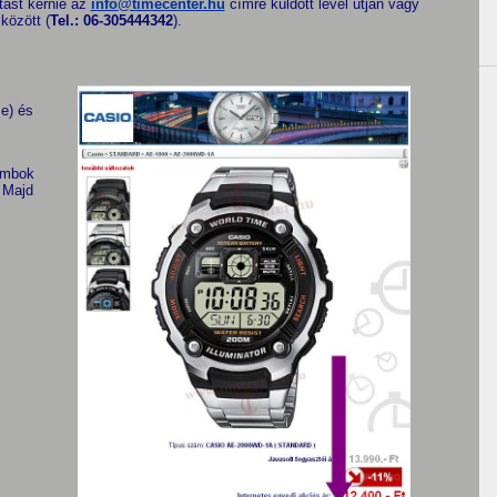
tást kérnie az
info@timecenter.hu
címre küldött levél útján vagy
között (
Tel.: 06-305444342
).
e) és
gombok
 Majd