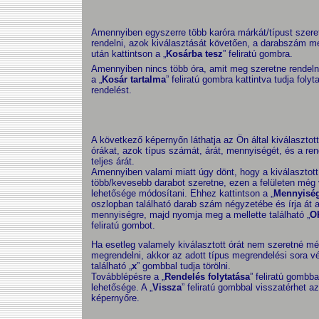
Amennyiben egyszerre több karóra márkát/típust szere
rendelni, azok kiválasztását követően, a darabszám 
után kattintson a „
Kosárba tesz
” feliratú gombra.
Amennyiben nincs több óra, amit meg szeretne rendeln
a „
Kosár tartalma
” feliratú gombra kattintva tudja folyta
rendelést.
A következő képernyőn láthatja az Ön által kiválasztott
órákat, azok típus számát, árát, mennyiségét, és a ren
teljes árát.
Amennyiben valami miatt úgy dönt, hogy a kiválasztott
több/kevesebb darabot szeretne, ezen a felületen még
lehetősége módosítani. Ehhez kattintson a „
Mennyisé
oszlopban található darab szám négyzetébe és írja át a
mennyiségre, majd nyomja meg a mellette található „
O
feliratú gombot.
Ha esetleg valamely kiválasztott órát nem szeretné m
megrendelni, akkor az adott típus megrendelési sora v
található „
x
” gombbal tudja törölni.
Továbblépésre a „
Rendelés folytatása
” feliratú gombba
lehetősége. A „
Vissza
” feliratú gombbal visszatérhet a
képernyőre.