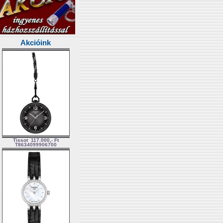
Akcióink
Tissot
117.000,- Ft
T8634099906700