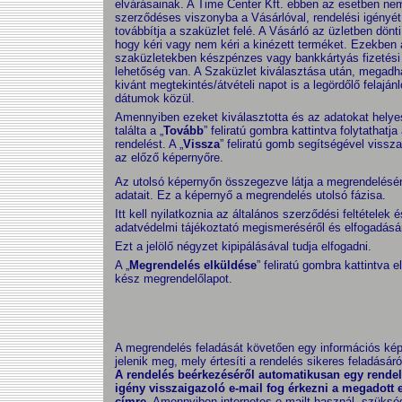
elvárásainak. A Time Center Kft. ebben az esetben nem
szerződéses viszonyba a Vásárlóval, rendelési igényé
továbbítja a szaküzlet felé. A Vásárló az üzletben dönti 
hogy kéri vagy nem kéri a kinézett terméket. Ezekben 
szaküzletekben készpénzes vagy bankkártyás fizetési
lehetőség van. A Szaküzlet kiválasztása után, megadha
kivánt megtekintés/átvételi napot is a legördőlő felajánl
dátumok közül.
Amennyiben ezeket kiválasztotta és az adatokat hely
találta a „
Tovább
” feliratú gombra kattintva folytathatja
rendelést. A „
Vissza
” feliratú gomb segítségével vissza
az előző képernyőre.
Az utolsó képernyőn összegezve látja a megrendelésé
adatait. Ez a képernyő a megrendelés utolsó fázisa.
Itt kell nyilatkoznia az általános szerződési feltételek 
adatvédelmi tájékoztató megismeréséről és elfogadásár
Ezt a jelölő négyzet kipipálásával tudja elfogadni.
A „
Megrendelés elküldése
” feliratú gombra kattintva el
kész megrendelőlapot.
A megrendelés feladását követően egy információs ké
jelenik meg, mely értesíti a rendelés sikeres feladásáró
A rendelés beérkezéséről automatikusan egy rendel
igény visszaigazoló e-mail fog érkezni a megadott 
címre.
Amennyiben internetes e-mailt használ, szüksé