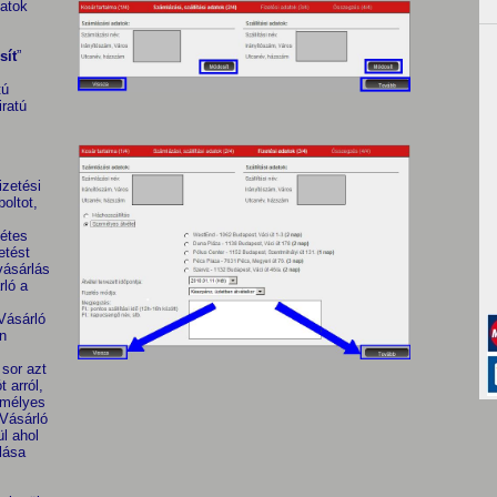
datok
sít
”
tú
iratú
izetési
oltot,
étes
etést
ásárlás
ló a
Vásárló
n
 sor azt
 arról,
mélyes
Vásárló
l ahol
lása