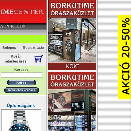
Akció
LVIN KLEIN
Belépés
Regisztráció
Kosár
jelenleg üres
Keresés
Részletes keresés
Újdonságaink