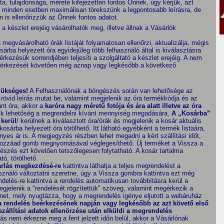
, tulajdonsága, mérete kifejezetten fontos Önnek, úgy kérjük, azt
nál minden esetben maximálisan törekszünk a legpontosabb leírásra, de
ön is ellenőrizzük az Önnek fontos adatot.
 készlet erejéig vásárolhatók meg, illetve állnak a Vásárlók
megvásárolható órák listáját folyamatosan ellenőrzi, aktualizálja, mégis
sárba helyezett óra egyidejűleg több felhasználó által is kiválasztásra
rkezésük sorrendjében teljesíti a szolgáltató a készlet erejéig. A nem
 beérkezését követően még aznap vagy legkésőbb a következő
zükséges!
A Felhasználónak a böngészés során van lehetősége az
 rövid leírás mutat be, valamint megjelenik az óra termékkódja és az
ánt óra, akkor a
karóra nagy méretű fotója és ára alatt illetve az óra
ik lehetőség a megrendelni kívánt mennyiség megadására.
A „Kosárba”
 kerül
/ kerülnek a kiválasztott óra/órák és megjelenik a kosár aktuális
sárba helyezett óra törölhető. Itt látható egyébként a termék listaára,
es ár is. A megjegyzés részben lehet megadni a kért szállítási időt,
 Hozzáad gomb megnyomásával véglegesíthető. Új terméket a Vissza a
gészés ezt követően tetszőlegesen folytatható. A kosár tartalma
ó, törölhető.
rlás megkezdésé-re
kattintva láthatja a teljes megrendelést a
sználó változtatni szeretne, úgy a Vissza gombra kattintva ezt még
elés-re kattintva a rendelés automatikusan továbbításra kerül a
egjelenik a "rendelését rögzítettük" szöveg, valamint megérkezik a
enet, mely nyugtázza, hogy a megrendelés igénye eljutott a webáruház
a rendelés beérkezésének napján vagy legkésőbb az azt követő első
zállítási adatok ellenörzése után elküldi a megrendelés
ás nem érkezne meg a fent jelzett időn belül, akkor a Vásárlónak