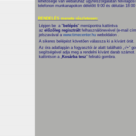
lehetősége van webáruház ügyfélszolgálatán felvilágosí
telefonon munkanapokon délelőtt 9:00 és délután 18:00 
RENDELÉS menete részletesen:
Lépjen be a "
belépés
" menüpontra kattintva
az
előzőleg regisztrált
felhasználónevével (e-mail cím
jelszavával a
www.timecenter.hu
weboldalon .
A sikeres belépést követően válassza ki a kívánt órát.
Az óra adatlapján a fogyasztói ár alatt található „-/+” 
segítségével adja meg a rendelni kívánt darab számot.
kattintson a „
Kosárba tesz
” feliratú gombra.