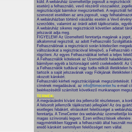
küld. A webáruház üzemeltetője jogosult a regisztrációt
esetén) a felhasználó, vevő részéről visszaélést, jogel
regisztrációját bármikor megszüntetheti. A regisztrált f
szervezet esetében az arra jogosult, vagy felhatalmazot
A webáruházban történő vásárlás esetén a Vevő érvény
szerződés, valamint az óráról adott tájékoztatás, egy
A webáruház sikeres regisztrációt követően adatait táro
jelszavát adja meg.
FIGYELEM! Az Üzemeltető fenntartja magának a jogot,
alkalommal regisztrál, az adott Felhasználó Szolgálta
Felhasználónak a regisztráció során kötelezően megada
változásokat a regisztrációval létrejövő, a Felhasználó
rögzíteni. Az egyes Felhasználókat terheli a teljes fe
A Felhasználók kötelesek az Üzemeltetőt haladéktalanul 
bármilyen egyéb a biztonságot sértő cselekedetről. Az 
a Felhasználók tudtával vagy tudta nélküli illetéktelen
tartozik a saját jelszavának vagy Fiókjának illetékte
okozott károkért.
Felhasználó kérheti regisztrációjának megszüntetését. 
címének megadásával, az
info@timecenter.hu
e-mail cí
beérkezésétől számított következő munkanapon megszün
TERMÉK:
A megvásárolni kívánt óra jellemzőit részletesen, a kon
A felsorolt jellemzők tájékoztató jellegűek! Az óra gyár
esetleges hibákért, elírásokért felelősséget a webáruház
fenntartja. A TimeCenter óra webáruház üzemeltetője ki
magas színvonalú legyen. Ezen erőfeszítések ellenére a
nagymértékben függnek a felhasználó által használt moni
eredő károkért semmilyen felelősséget nem vállal.