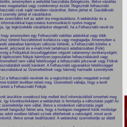
 törölni, amennyiben a weboldal használata (böngészés, illetve vásárlás
lenes magatartást vagy cselekményt észlel. Regisztrált felhasználó
elhasználó csak saját nevében vásárolhat, illetve járhat el. Gazdálkodó
t személy járhat el vásárláskor.
es szerződést köt az adott óra megvásárlásra. A webáruház és a
éb információkkal kapcsolatos kommunikáció nyelve magyar.
lja, így legközelebbi vásárláskor elegendő, ha a Felhasználó nevét és
 hogy amennyiben egy Felhasználó valótlan adatokkal vagy több
táshoz történő hozzáférését korlátozza vagy megtagadja. Amennyiben a
ndó adataiban bármilyen változás történik, a Felhasználó köteles a
 nevét, jelszavát és e-mailcímét tartalmazó adatbázisában (Fiók)
lelősség a Fiókjukkal összefüggésben végzett valamennyi tevékenységért.
tájékoztatni fiókjuk bármilyen jogosulatlan felhasználásáról vagy
Üzemeltető nem vállal felelősséget a felhasználói jelszavak vagy Fiókok
 használatából eredő károkért. A Felhasználó ugyanakkor felelősséggel
len használatával az Üzemeltetőnek vagy bármely harmadik személynek
Ezt a felhasználói nevének és a regisztráció során megadott e-mail
mre küldött levélben teheti meg. Üzemeltető vállalja, hogy a levél
teti a Felhasználó Fiókját.
krét árucikkre vonatkozó kép mellett lévő információkból ismerheti meg.
tói, így következésképen a webáruház is fenntartja a változtatás jogát! Az
 üzemeltetője nem vállal, illetve a mindenkori változtatás jogát
emelt hangsúlyt fektet arra, hogy a honlapon megjelenő fotók minősége
z adott esetben látható színek eltérhetnek a valóságtól, mivel azok
tortól, illetve annak beállításától. A webáruház üzemeltetője az ebből