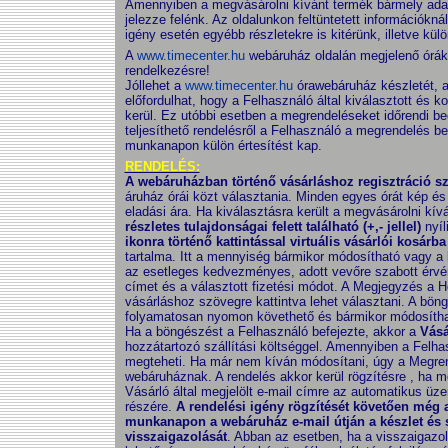
Amennyiben a megvásárolni kívánt termék bármely adata
jelezze felénk. Az oldalunkon feltüntetett információk
igény esetén egyébb részletekre is kitérünk, illetve kül
A
www.timecenter.hu
webáruház oldalán megjelenő órák a
rendelkezésre!
Jóllehet a
www.timecenter.hu
órawebáruház készletét, a 
előfordulhat, hogy a Felhasználó által kiválasztott és ko
kerül. Ez utóbbi esetben a megrendeléseket időrendi beé
teljesíthető rendelésről a Felhasználó a megrendelés
munkanapon külön értesítést kap.
RENDELÉS:
A webáruházban történő vásárláshoz regisztráció s
áruház órái közt választania. Minden egyes órát kép és
eladási ára. Ha kiválasztásra került a megvásárolni kív
részletes tulajdonságai felett található (+,- jellel)
nyíl
ikonra történő kattintással virtuális vásárlói kosárba
tartalma. Itt a mennyiség bármikor módosítható vagy a ko
az esetleges kedvezményes, adott vevőre szabott érvény
címet és a választott fizetési módot. A Megjegyzés a
vásárláshoz szövegre kattintva lehet választani. A bön
folyamatosan nyomon követhető és bármikor módosíthat
Ha a böngészést a Felhasználó befejezte, akkor a
Vásá
hozzátartozó szállítási költséggel. Amennyiben a Felha
megteheti. Ha már nem kíván módosítani, úgy a Megrend
webáruháznak. A rendelés akkor kerül rögzítésre , ha m
Vásárló által megjelölt e-mail címre az automatikus üz
részére.
A rendelési igény rögzítését követően még 
munkanapon a webáruház e-mail útján a készlet és s
visszaigazolását
. Abban az esetben, ha a visszaigazol