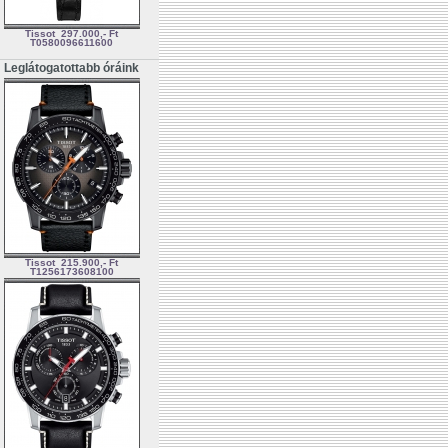
Tissot
297.000,- Ft
T0580096611600
Leglátogatottabb óráink
Tissot
215.900,- Ft
T1256173608100