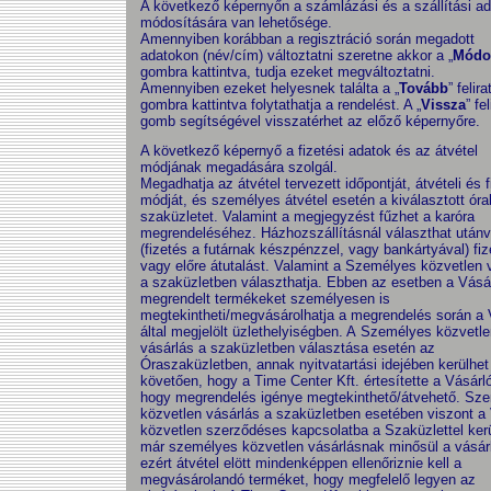
A következő képernyőn a számlázási és a szállítási a
módosítására van lehetősége.
Amennyiben korábban a regisztráció során megadott
adatokon (név/cím) változtatni szeretne akkor a „
Módo
gombra kattintva, tudja ezeket megváltoztatni.
Amennyiben ezeket helyesnek találta a „
Tovább
” felira
gombra kattintva folytathatja a rendelést. A „
Vissza
” fel
gomb segítségével visszatérhet az előző képernyőre.
A következő képernyő a fizetési adatok és az átvétel
módjának megadására szolgál.
Megadhatja az átvétel tervezett időpontját, átvételi és f
módját, és személyes átvétel esetén a kiválasztott órab
szaküzletet. Valamint a megjegyzést fűzhet a karóra
megrendeléséhez. Házhozszállításnál választhat utánv
(fizetés a futárnak készpénzzel, vagy bankártyával) fiz
vagy előre átutalást. Valamint a
Személyes közvetlen v
a szaküzletben
választhatja. Ebben az esetben a
Vásár
megrendelt termékeket személyesen is
megtekintheti/megvásárolhatja a megrendelés során a 
által megjelölt üzlethelyiségben. A
Személyes közvetle
vásárlás a szaküzletben
választása esetén az
Óraszaküzletben, annak nyitvatartási idejében kerülhet
követően, hogy a Time Center Kft. értesítette a Vásárlót
hogy megrendelés igénye megtekinthető/átvehető.
Sze
közvetlen vásárlás a szaküzletben
esetében viszont a 
közvetlen szerződéses kapcsolatba a Szaküzlettel kerü
már személyes közvetlen vásárlásnak minősül a vásár
ezért átvétel elött mindenképpen ellenőriznie kell a
megvásárolandó terméket, hogy megfelelő legyen az