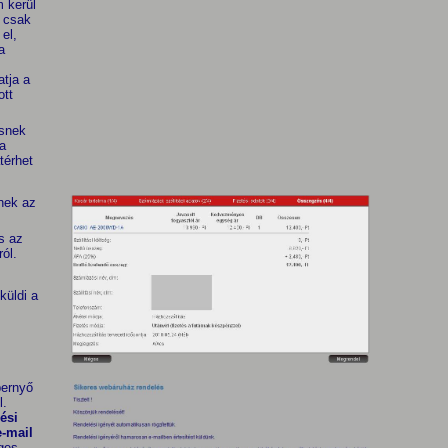
 kerül
t csak
el,
a
tja a
ott
esnek
 a
térhet
nek az
és az
ól.
küldi a
pernyő
l.
ési
e-mail
ges