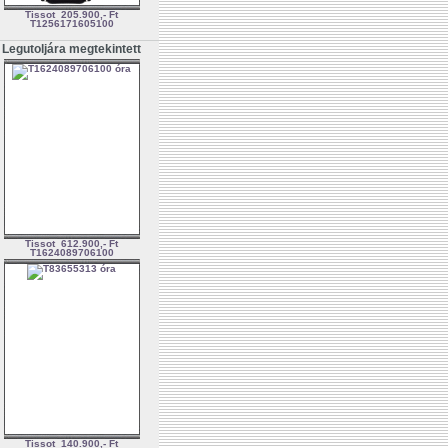
Tissot
205.900,- Ft
T1256171605100
Legutoljára megtekintett
Tissot
612.900,- Ft
T1624089706100
Tissot
140.900,- Ft