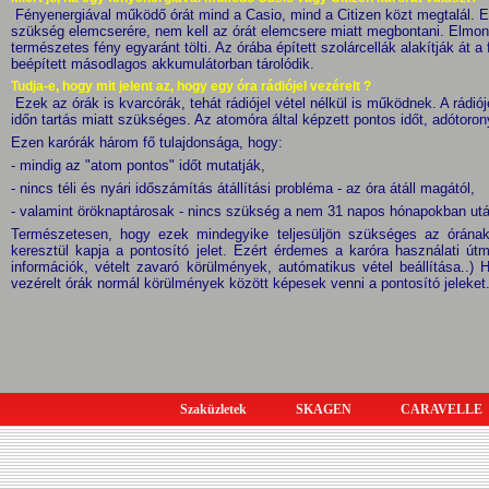
Fényenergiával működő órát mind a Casio, mind a Citizen közt megtalál. 
szükség elemcserére, nem kell az órát elemcsere miatt megbontani. Elmo
természetes fény egyaránt tölti. Az órába épített szolárcellák alakítják át 
beépített másodlagos akkumulátorban tárolódik.
Tudja-e, hogy mit jelent az, hogy egy óra rádiójel vezérelt ?
Ezek az órák is kvarcórák, tehát rádiójel vétel nélkül is működnek. A rádi
időn tartás miatt szükséges. Az atomóra által képzett pontos időt, adótoro
Ezen karórák három fő tulajdonsága, hogy:
- mindig az "atom pontos" időt mutatják,
- nincs téli és nyári időszámítás átállítási probléma - az óra átáll magától,
- valamint öröknaptárosak - nincs szükség a nem 31 napos hónapokban után
Természetesen, hogy ezek mindegyike teljesüljön szükséges az órának 
keresztül kapja a pontosító jelet. Ezért érdemes a karóra használati útmu
információk, vételt zavaró körülmények, autómatikus vétel beállítása..
vezérelt órák normál körülmények között képesek venni a pontosító jeleket
Szaküzletek
SKAGEN
CARAVELLE