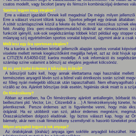
csatos modellt, vagy bicolort (arany és fémszín kombinációja) érdemes vál
Sportos legyen vagy elegáns?
Erre a választ igazából Önnek kell megadnia! De mégis milyen jellemző
Erre a választ viszont tőlünk kapja. Sportos jelleget egy órának általában
A sötét számlapszínek közül a fekete és fehér, mint klasszikus színek ele
felé. Analóg (óra -perc-másodpercmutatós) óráknál az rómaiszámos sz
funkciót igénylő, sok-sok segédszámlap többek közt például egy stopper c
műanyag szíj egyértelműen sportos vonalat képvisel, úgymint akár a csak d
Mitől lesz egy óra sportosan elegáns?
Ha a karóra a fentiekben leírtak jellemzők alapján sportos vonalat képvi
viselete mellett remek kiegészítőként megállja helyét, azt az órát hívjuk 
a CITIZEN AS4050-01E karóra modellje. A sok információ és segédszáml
számlap színe valamint a bőrszíj az elegáns jegyeket kölcsönöz.
Mi az, amit tudni érdemes a bőrszíjas órákról?
A bőrszíjról tudni kell, hogy annak élettartama napi használat melle
természetes anyagról lévén szó a bőrrel való érintkezés során színét megvál
ez főleg nyári melegebb időszak után tapasztalható. Nem elhanyagolható 
vízálló az óra. Ajánlott bőrszíjas órák esetén, higiéniás okok miatt is a szíj
Ön fémérzékeny?
Abban az esetben, ha Ön fémérzékeny ajánlott antiallergén, bőrbarát tit
beilleszteni pld. Vector, Lin.; Citizenből a …) A fémérzékenység tünetei, 
jelentkeznek. Persze érdemes azt is figyelembe venni, hogy más éksze
órájánál. Ha ez utóbbiról van szó, akkor érdemes megnézni, megmu
Óraszaküzletben dolgozó eladónak. Így biztos választ kap, hogy az Ön
bármely, akár nem csak fémérzékeny személynél is hasonló tüneteket prod
Milyen anyagból legyen a tok anyaga?
Az óratokjának (óraház) anyaga igen sokféle anyagból készülhet. Hár