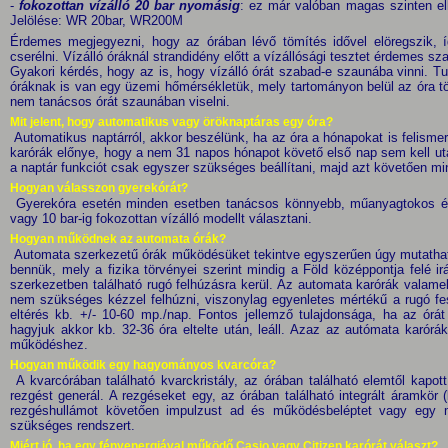
-
fokozottan vízálló 20 bar nyomásig
: ez már valóban magas szinten ell
Jelölése: WR 20bar, WR200M
Érdemes megjegyezni, hogy az órában lévő tömítés idővel elöregszik, í
cserélni. Vízálló óráknál strandidény előtt a vízállósági tesztet érdemes sz
Gyakori kérdés, hogy az is, hogy vízálló órát szabad-e szaunába vinni. T
óráknak is van egy üzemi hőmérsékletük, mely tartományon belül az óra t
nem tanácsos órát szaunában viselni.
Mit jelent, hogy automatikus vagy öröknaptáras egy óra?
Automatikus naptárról, akkor beszélünk, ha az óra a hónapokat is felismer
karórák előnye, hogy a nem 31 napos hónapot követő első nap sem kell utáná
a naptár funkciót csak egyszer szükséges beállítani, majd azt követően mi
Hogyan válasszon gyerekórát?
Gyerekóra esetén minden esetben tanácsos könnyebb, műanyagtokos és 
vagy 10 bar-ig fokozottan vízálló modellt választani.
Hogyan működnek az automata órák?
Automata szerkezetű órák működésüket tekintve egyszerűen úgy mutatható
bennük, mely a fizika törvényei szerint mindig a Föld középpontja felé 
szerkezetben található rugó felhúzásra kerül. Az automata karórák valam
nem szükséges kézzel felhúzni, viszonylag egyenletes mértékű a rugó f
eltérés kb. +/- 10-60 mp./nap. Fontos jellemző tulajdonsága, ha az órá
hagyjuk akkor kb. 32-36 óra eltelte után, leáll. Azaz az autómata karór
működéshez.
Hogyan működik egy hagyományos kvarcóra?
A kvarcórában található kvarckristály, az órában található elemtől kap
rezgést generál. A rezgéseket egy, az órában található integrált áramkör
rezgéshullámot követően impulzust ad és működésbeléptet vagy egy mo
szükséges rendszert.
Miért jó, ha egy fényenergiával működő Casio vagy Citizen karórát választ?