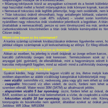
tulajdonságait mutatjuk be a következőkben.
• Műanyag toktípusok közül az anyagában színezett és a festett különbö
napi használat mellet a festett műanyagtokos órák könnyen kopnak, karcoló
• Nemesacél tokozású órák legfőbb jellemzője, hogy nem oxidálódik, nem k
• Titán tokozású órákról elmondható, hogy antiallergén bőrbarát, valami
nemesacél változatának csak 40% súlyban) – viselet során komfortos
nyáridőben nagy robosztus órák viseletekor jelentkezik a legjobban. A titán
(mattabbak a nemesacélnál), persze ez sem törvényszerű ma már, amikor a 
carbonkezelésnek köszönhetően a titán órák felülete keményebbé és fén
Citizen órák).
Milyen színe legyen az óra számlapnak?
A karóra számlap színének kiválasztásakor érdemes figyelembe venni, ho
például világos számlapnak a jól leolvashatóság az előnye. Ez főleg időseb
Jelenlegi órájának mennyire karcos az óraüvege?
Abban az esetben, ha jelenleg is viselt órájának az üvege erősen karcos
karcálló zafírkristály üveges órát keressen. Természetesen ezek az
anyaggal (pld. gyémánt), de ellenállóbbak, mint a hagyományos edzett 
karcolás mélységétől függően, mind az edzett- mind a zafírkristály óraüveget
Mennyire legyen vízálló az Ön órája?
Gyakori kérdés, hogy mennyire legyen vízálló az óra, illetve melyik kate
estében alapvetően az alábbi vízállósági kategóriákat különböztetjük meg:
-
nem vízálló
: semmiféle víz, nedvesség, pára vagy gőz nem érheti az órá
-
cseppálló
: fröccsenő víz ellen védett, de úszni, fürdeni nem lehet 
szemben ellenáll. Water resist 30M (3ATM) az alkalmazott jelölés.
-
alapszinten vízálló 5 bar nyomásig
: úszni, fürdeni lehet az órával, 
BAR, ezekben az órákban már belemehetünk a vízbe, de csapkodni a vizben h
-
fokozottan vízálló 10 bar nyomásig
: úszni, fürdeni lehet vele. Könny
toronyugrás és búvárkodás nem ajánlott, általában ezeket az órákat ja
Jelölése: WR 10bar, WR100M