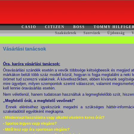
CASIO
CITIZEN
BOSS
TOMMY HILFIGE
Szaküzletek
Szervizek
Újdonság
V
Vásárlási tanácsok
Óra, karóra vásárlási tanácsok:
Óravásárlási szándék esetén a vevők többsége kétségbeesik és megijed at
márkákon belüli több száz modell közül, hogyan is fogja megtalálni a neki l
örömet tud szerezni valakinek. A következőkben, ebben kívánunk segítséget
mire ügyeljen, milyen szempontok szerint válasszon, valamint megismertet
kell lennie óravásárlás esetén.
Nem véletlenül, hanem tudatosan használtuk a legmegfelelőbb szót, hiszen 
„Megfelelő órát, a megfelelő vevőnek!”
Ennek eléréséhez igyekszünk megadni a szükséges háttér-informáci
szakeladótól egyébként megkapna.
• Mindennapi használatra vagy alkalmi viseletre keres órát?
• Sportos legyen vagy elegáns?
• Mitől lesz egy óra sportosan elegáns?