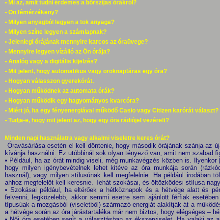
• Mi az, amit tudni érdemes a bőrszíjas órákról?
• Ön fémérzékeny?
• Milyen anyagból legyen a tok anyaga?
• Milyen színe legyen a számlapnak?
• Jelenlegi órájának mennyire karcos az óraüvege?
• Mennyire legyen vízálló az Ön órája?
• Analóg vagy a digitális kijelzés?
• Mit jelent, hogy automatikus vagy öröknaptáras egy óra?
• Hogyan válasszon gyerekórát.
• Hogyan működnek az automata órák?
• Hogyan működik egy hagyományos kvarcóra?
• Miért jó, ha egy fényenergiával működő Casio vagy Citizen karórát választ?
• Tudja-e, hogy mit jelent az, hogy egy óra rádiójel vezérelt?
Minden napi használatra vagy alkalmi viseletre keres órát?
Óravásárlása esetén el kell döntenie, hogy második órájának szánja az ú
kívánja használni. Ez utóbbinál sok olyan tényező van, amit nem szabad fi
• Például, ha az órát mindig viseli, még munkavégzés közben is. Ilyenkor
hogy milyen igénybevételnek lehet kitéve az óra munkája során (rázkó
használ), vagy milyen stílusúnak kell megfelelnie. Ha például irodában tö
ahhoz megfelelőt kell keresnie. Tehát szokásai, és öltözködési stílusa nagy
• Szokásai például, ha eltérőek a hétköznapok és a hétvége alatt és pén
felvenni, legközelebb, akkor semmi esetre sem ajánlott férfiak esetébe
típusúak a mozgásból (viseletből) származó energiát alakítják át a működ
a hétvége során az óra járástartaléka már nem biztos, hogy elégséges – hétf
• Női óra esetében segít a választásban az ékszerviselet. Ha valaki az 