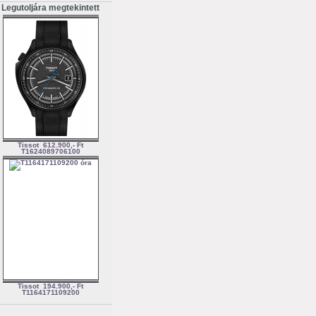
Legutoljára megtekintett
Tissot
612.900,- Ft
T1624089706100
Tissot
194.900,- Ft
T1164171109200