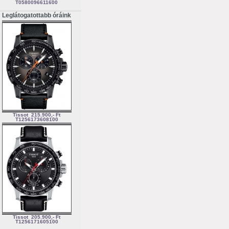
T0580096611600
Leglátogatottabb óráink
Tissot
215.900,- Ft
T1256173608100
Tissot
205.900,- Ft
T1256171605100