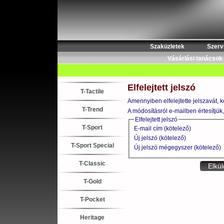
Szaküzletek
Szerv
Vásárlási tanácsok
Elfelejtett jelszó
T-Tactile
Amennyiben elfelejtette jelszavát, k
T-Trend
A módosításról e-mailben értesítjük, 
Elfelejtett jelszó
T-Sport
E-mail cím (kötelező)
Új jelszó (kötelező)
T-Sport Special
Új jelszó mégegyszer (kötelező)
T-Classic
T-Gold
T-Pocket
Heritage