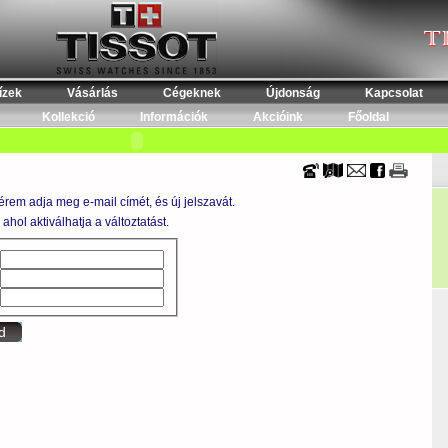
ízek
Vásárlás
Cégeknek
Újdonság
Kapcsolat
Kollekció
Információk
Akcióink
Főoldal
érem adja meg e-mail címét, és új jelszavát.
ahol aktiválhatja a változtatást.