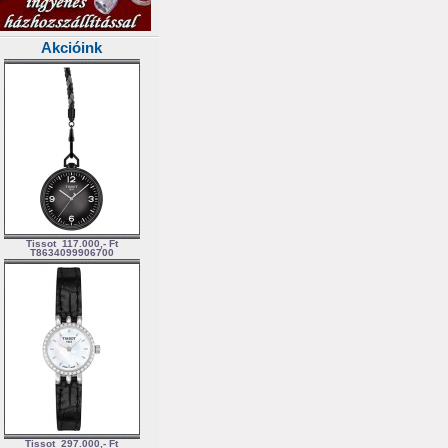
Akcióink
Tissot
117.000,- Ft
T8634099906700
Tissot
297.000,- Ft