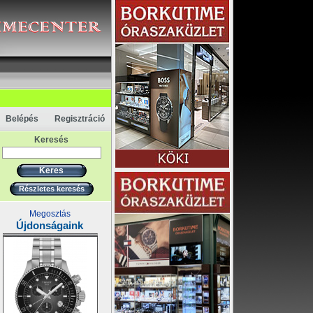
Belépés
Regisztráció
Keresés
Részletes keresés
Megosztás
Újdonságaink