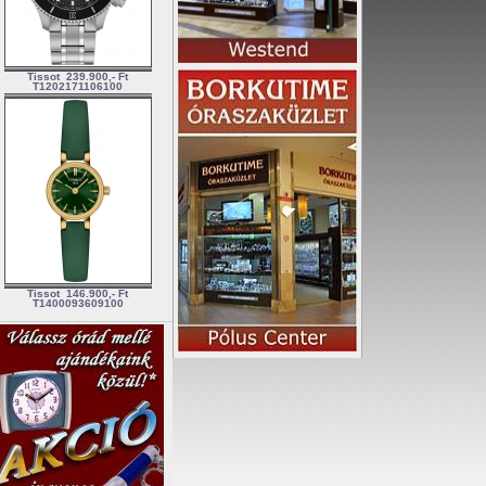
Tissot
239.900,- Ft
T1202171106100
Tissot
146.900,- Ft
T1400093609100